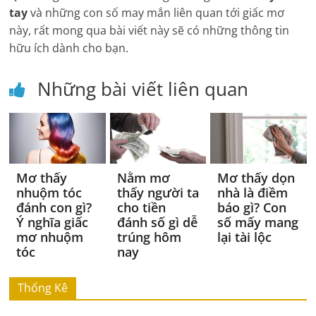
tay
và những con số may mắn liên quan tới giấc mơ
này, rất mong qua bài viết này sẽ có những thông tin
hữu ích dành cho bạn.
Những bài viết liên quan
Mơ thấy
Nằm mơ
Mơ thấy dọn
nhuộm tóc
thấy người ta
nhà là điềm
đánh con gì?
cho tiền
báo gì? Con
Ý nghĩa giấc
đánh số gì dễ
số mấy mang
mơ nhuộm
trúng hôm
lại tài lộc
tóc
nay
Thống Kê