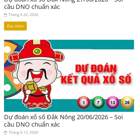
cầu DNO chuẩn xác
Tháng 6 20, 2026
Đọc thêm
Dự đoán xổ số Đắk Nông 20/06/2026 – Soi
cầu DNO chuẩn xác
Tháng 6 13, 2026