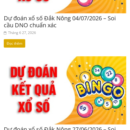
Dự đoán xổ số Đắk Nông 04/07/2026 – Soi
cầu DNO chuẩn xác
Tháng 6 27, 2026
Đọc thêm
Dự đoán xổ số Đắk Nông 27/06/2026 – Soi