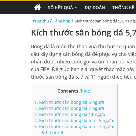
SỔ KẾT QUẢ
DỰ ĐOÁN
THỐNG KÊ
/
/
Trang chủ
Tổng hợp
Kích thước sân bóng đá 5,7, 11 n
Kích thước sân bóng đá 5,
Bóng đá là môn thể thao vua thu hút sự quan 
cầu xây dựng sân bóng đá để phục vụ cho việc 
nhận được nhiều cuộc gọi và tin nhắn hỏi về 
của FIFA. Để giúp bạn giải quyết thắc mắc nà
thước sân bóng đá 5, 7 và 11 người theo tiêu 
Contents
[
hide
]
1.
Kích thước sân bóng đá 5 người
2.
Kích thước sân bóng đá 7 người
3.
Kích thước sân bóng đá 11 người
4.
Kích thước sân bóng đá mini 5 người
5.
Kích thước sân bóng đá mini 7 người
5.1.
Lời kết