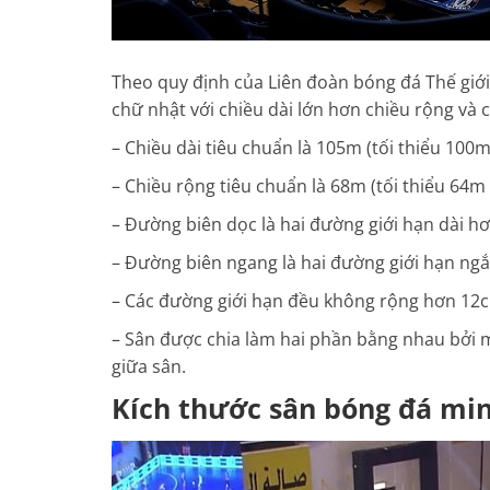
Theo quy định của Liên đoàn bóng đá Thế giới
chữ nhật với chiều dài lớn hơn chiều rộng và 
– Chiều dài tiêu chuẩn là 105m (tối thiểu 100m
– Chiều rộng tiêu chuẩn là 68m (tối thiểu 64m 
– Đường biên dọc là hai đường giới hạn dài h
– Đường biên ngang là hai đường giới hạn ng
– Các đường giới hạn đều không rộng hơn 12
– Sân được chia làm hai phần bằng nhau bởi 
giữa sân.
Kích thước sân bóng đá min