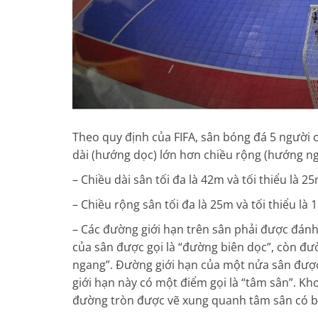
Theo quy định của FIFA, sân bóng đá 5 người c
dài (hướng dọc) lớn hơn chiều rộng (hướng ng
– Chiều dài sân tối đa là 42m và tối thiểu là 25
– Chiều rộng sân tối đa là 25m và tối thiểu là 
– Các đường giới hạn trên sân phải được đánh
của sân được gọi là “đường biên dọc”, còn đư
ngang”. Đường giới hạn của một nửa sân được
giới hạn này có một điểm gọi là “tâm sân”. K
đường tròn được vẽ xung quanh tâm sân có bá