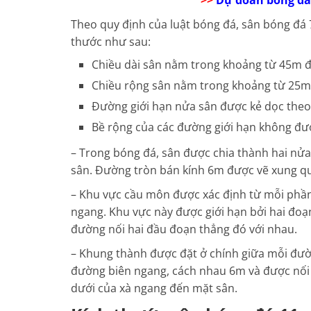
>>
Dự đoán bóng đá
Theo quy định của luật bóng đá, sân bóng đá 
thước như sau:
Chiều dài sân nằm trong khoảng từ 45m 
Chiều rộng sân nằm trong khoảng từ 25m
Đường giới hạn nửa sân được kẻ dọc theo
Bề rộng của các đường giới hạn không đư
–
Trong bóng đá, sân được chia thành hai nửa
sân. Đường tròn bán kính 6m được vẽ xung qu
–
Khu vực cầu môn được xác định từ mỗi phần
ngang. Khu vực này được giới hạn bởi hai đoạ
đường nối hai đầu đoạn thẳng đó với nhau.
–
Khung thành được đặt ở chính giữa mỗi đườ
đường biên ngang, cách nhau 6m và được nối
dưới của xà ngang đến mặt sân.