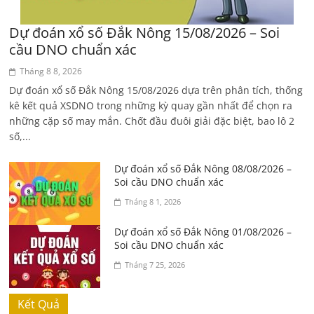
Dự đoán xổ số Đắk Nông 15/08/2026 – Soi
cầu DNO chuẩn xác
Tháng 8 8, 2026
Dự đoán xổ số Đắk Nông 15/08/2026 dựa trên phân tích, thống
kê kết quả XSDNO trong những kỳ quay gần nhất để chọn ra
những cặp số may mắn. Chốt đầu đuôi giải đặc biệt, bao lô 2
số,...
Dự đoán xổ số Đắk Nông 08/08/2026 –
Soi cầu DNO chuẩn xác
Tháng 8 1, 2026
Dự đoán xổ số Đắk Nông 01/08/2026 –
Soi cầu DNO chuẩn xác
Tháng 7 25, 2026
Kết Quả