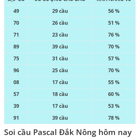
49
29 cầu
56 %
70
26 cầu
51 %
71
23 cầu
76 %
89
39 cầu
70 %
75
31 cầu
57 %
96
25 cầu
70 %
08
17 cầu
55 %
57
18 cầu
60 %
39
17 cầu
53 %
91
39 cầu
78 %
Soi cầu Pascal
Đắk Nông
hôm nay