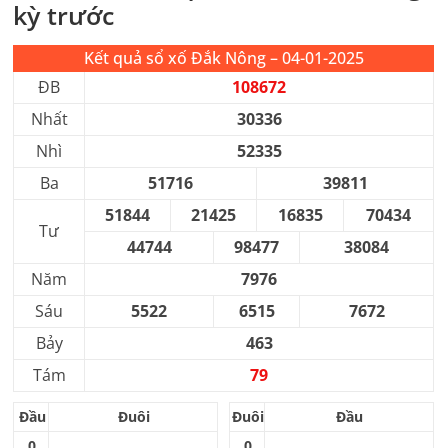
kỳ trước
Kết quả sổ xố
Đắk Nông
– 04-01-2025
ĐB
108672
Nhất
30336
Nhì
52335
Ba
51716
39811
51844
21425
16835
70434
Tư
44744
98477
38084
Năm
7976
Sáu
5522
6515
7672
Bảy
463
Tám
79
Đầu
Đuôi
Đuôi
Đầu
0
0