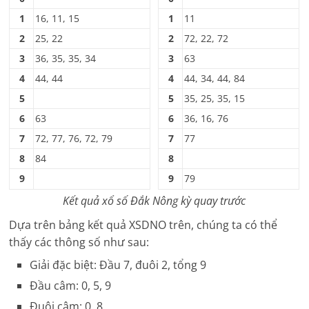
1
16, 11, 15
1
11
2
25, 22
2
72, 22, 72
3
36, 35, 35, 34
3
63
4
44, 44
4
44, 34, 44, 84
5
5
35, 25, 35, 15
6
63
6
36, 16, 76
7
72, 77, 76, 72, 79
7
77
8
84
8
9
9
79
Kết quả xổ số
Đắk Nông
kỳ quay trước
Dựa trên bảng kết quả
XSDNO
trên, chúng ta có thể
thấy các thông số như sau:
Giải đặc biệt: Đầu 7, đuôi 2, tổng 9
Đầu câm: 0, 5, 9
Đuôi câm: 0, 8