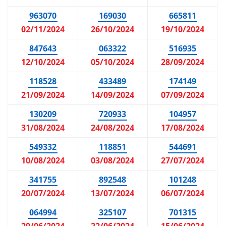
963070
169030
665811
02/11/2024
26/10/2024
19/10/2024
847643
063322
516935
12/10/2024
05/10/2024
28/09/2024
118528
433489
174149
21/09/2024
14/09/2024
07/09/2024
130209
720933
104957
31/08/2024
24/08/2024
17/08/2024
549332
118851
544691
10/08/2024
03/08/2024
27/07/2024
341755
892548
101248
20/07/2024
13/07/2024
06/07/2024
064994
325107
701315