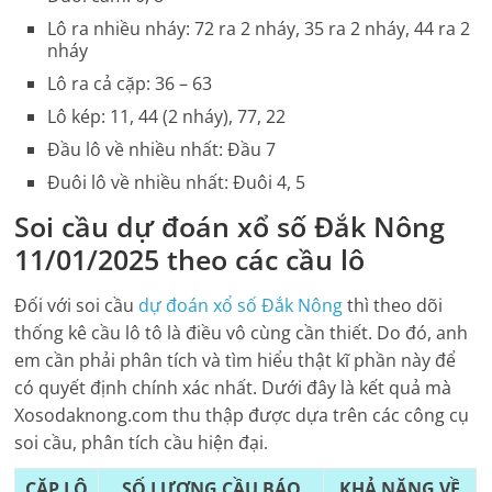
Lô ra nhiều nháy: 72 ra 2 nháy, 35 ra 2 nháy, 44 ra 2
nháy
Lô ra cả cặp: 36 – 63
Lô kép: 11, 44 (2 nháy), 77, 22
Đầu lô về nhiều nhất: Đầu 7
Đuôi lô về nhiều nhất: Đuôi 4, 5
Soi cầu dự đoán xổ số
Đắk Nông
11/01/2025
theo các cầu lô
Đối với soi cầu
dự đoán xổ số
Đắk Nông
thì theo dõi
thống kê cầu lô tô là điều vô cùng cần thiết. Do đó, anh
em cần phải phân tích và tìm hiểu thật kĩ phần này để
có quyết định chính xác nhất. Dưới đây là kết quả mà
Xosodaknong.com
thu thập được dựa trên các công cụ
soi cầu, phân tích cầu hiện đại.
CẶP LÔ
SỐ LƯỢNG CẦU BÁO
KHẢ NĂNG VỀ