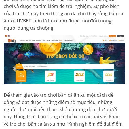
chơi và được họ tìm kiếm để trải nghiệm. Sự phổ biến
của trò chơi này theo thời gian đã cho thấy rằng bắn cá
ăn xu UVBET luôn là lựa chọn được mọi đối tượng
người dùng ưa chuộng.
Để tham gia vào trò chơi bắn cá ăn xu một cách dễ
dàng và đạt được những điểm số mục tiêu, những
người chơi mới nên tham khảo hướng dẫn chơi dưới
đây. Đồng thời, bạn cũng có thể xem các bài viết khác
về trò chơi bắn cá ăn xu như “Kinh nghiệm để đạt điểm