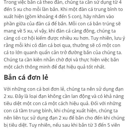
Trong việc bắn cá theo đàn, chúng ta cần sử dụng từ 4
đến 5 xu cho mỗi lần bắn. Khi một đàn cá trung bình to
xuất hiện (gồm khoảng 4 đến 5 con), hãy nhắm vào
phần giữa của đàn cá để bắn. Mỗi con cá bắn trúng sẽ
mang về 5 xu, vì vậy, khi đàn cá càng đông, chúng ta
càng có cơ hội kiếm được nhiều xu hơn. Tuy nhiên, lưu ý
rằng mỗi khi có đàn cá bơi qua, thường sẽ có một con
cá to lớn quanh quẩn cản trở đường bắn của chúng ta.
Chúng ta cần kiên nhẫn chờ đợi và thực hiện việc bắn
một cách thông minh để đạt hiệu quả tốt nhất.
Bắn cá đơn lẻ
Với những con cá bơi đơn lẻ, chúng ta nên sử dụng đạn
2 xu. Đây là loại đạn không cần lan động và có khả năng
tiêu diệt một con cá một cách hiệu quả. Đối với những
con cá tầm trung bình, khi chúng xuất hiện, chúng ta
nên liên tục sử dụng đạn 2 xu để bắn cho đến khi chúng
bị tiêu diệt. Tuy nhiên, nếu sau khi bắn từ 3 đến 5 viên