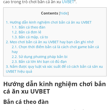
cao trong trò chơi bắn cá ăn xu
UVBET
“.
Contents
[
hide
]
1.
Hướng dẫn kinh nghiệm chơi bắn cá ăn xu UVBET
1.1.
Bắn cá theo đàn
1.2.
Bắn cá đơn lẻ
1.3.
Bắn cá mập, cá to
2.
Mẹo chơi bắn cá ăn xu UVBET hay bạn cần ghi nhớ
2.1.
Chọn thời điểm bắn cá là cách chơi game bắn cá
hay
2.2.
Sử dụng phương pháp bắn bi
2.3.
Bắn cá lớn khi bạn có đủ đạn
3.
Nắm được quy luật và xác suất để có cách bắn cá săn xu
UVBET hiệu quả
Hướng dẫn kinh nghiệm chơi bắn
cá ăn xu UVBET
Bắn cá theo đàn