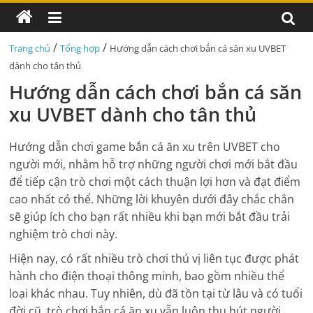
/
/
Trang chủ
Tổng hợp
Hướng dẫn cách chơi bắn cá săn xu UVBET
dành cho tân thủ
Hướng dẫn cách chơi bắn cá săn
xu UVBET dành cho tân thủ
Hướng dẫn chơi game bắn cá ăn xu trên UVBET cho
người mới, nhằm hỗ trợ những người chơi mới bắt đầu
để tiếp cận trò chơi một cách thuận lợi hơn và đạt điểm
cao nhất có thể. Những lời khuyên dưới đây chắc chắn
sẽ giúp ích cho bạn rất nhiều khi bạn mới bắt đầu trải
nghiệm trò chơi này.
Hiện nay, có rất nhiều trò chơi thú vị liên tục được phát
hành cho điện thoại thông minh, bao gồm nhiều thể
loại khác nhau. Tuy nhiên, dù đã tồn tại từ lâu và có tuổi
đời cũ, trò chơi bắn cá ăn xu vẫn luôn thu hút người