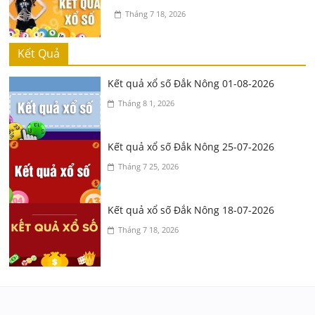
Tháng 7 18, 2026
Kết Quả
Kết quả xổ số Đắk Nông 01-08-2026
Tháng 8 1, 2026
Kết quả xổ số Đắk Nông 25-07-2026
Tháng 7 25, 2026
Kết quả xổ số Đắk Nông 18-07-2026
Tháng 7 18, 2026