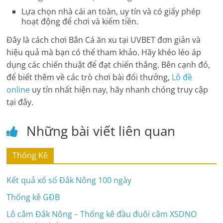
Lựa chọn nhà cái an toàn, uy tín và có giấy phép
hoạt động để chơi và kiếm tiền.
Đây là cách chơi Bắn Cá ăn xu tại UVBET đơn giản và
hiệu quả mà bạn có thể tham khảo. Hãy khéo léo áp
dụng các chiến thuật để đạt chiến thắng. Bên cạnh đó,
để biết thêm về các trò chơi bài đổi thưởng,
Lô đề
online
uy tín nhất hiện nay, hãy nhanh chóng truy cập
tại đây.
Những bài viết liên quan
Thống Kê
Kết quả xổ số Đắk Nông 100 ngày
Thống kê GĐB
Lô câm Đắk Nông – Thống kê đầu đuôi câm XSDNO