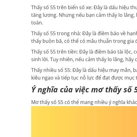
Thấy số 55 trên biển số xe: Đây là dấu hiệu t
tăng lương. Nhưng nếu bạn cảm thấy lo lắng, h
toàn.
Thấy số 55 trong nhà: Đây là điềm báo về hạn
thấy buồn bã, có thể có mâu thuẫn trong gia đ
Thấy số 55 trên tiền: Đây là điềm báo tài lộc,
sinh lời. Tuy nhiên, nếu cảm thấy lo lắng, hãy 
Thấy nhiều số 55: Đây là dấu hiệu may mắn, b
kiêu ngạo và tiếp tục nỗ lực để đạt được mục 
Ý nghĩa của việc mơ thấy số 
Mơ thấy số 55 có thể mang nhiều ý nghĩa khác