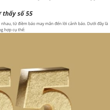
 thấy số 55
 nhau, từ điềm báo may mắn đến lời cảnh báo. Dưới đây là
g hợp cụ thể: