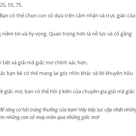
5, 55, 75.
Bạn có thể chọn con số dựa trên cảm nhận và trực giác của
 niềm tin và hy vọng. Quan trọng hơn là nỗ lực và cố gắng
 tiết và giải mã giấc mơ chính xác hơn.
ặc bạn bè có thể mang lại góc nhìn khác và lời khuyên hữu
 giấc mơ, bạn có thể hỏi ý kiến của chuyên gia giải mã giấc
tăng cơ hội trúng thưởng của bạn! Hãy tiếp tục cập nhật nhữn
m những con số may mắn qua những giấc mơ!