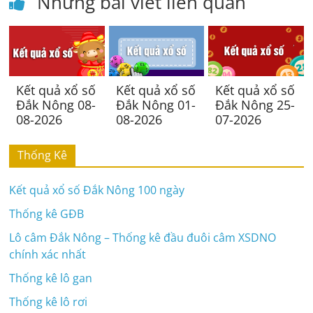
Những bài viết liên quan
Kết quả xổ số
Kết quả xổ số
Kết quả xổ số
Đắk Nông 08-
Đắk Nông 01-
Đắk Nông 25-
08-2026
08-2026
07-2026
Thống Kê
Kết quả xổ số Đắk Nông 100 ngày
Thống kê GĐB
Lô câm Đắk Nông – Thống kê đầu đuôi câm XSDNO
chính xác nhất
Thống kê lô gan
Thống kê lô rơi