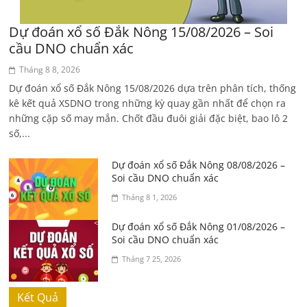
Dự đoán xổ số Đắk Nông 15/08/2026 – Soi
cầu DNO chuẩn xác
Tháng 8 8, 2026
Dự đoán xổ số Đắk Nông 15/08/2026 dựa trên phân tích, thống
kê kết quả XSDNO trong những kỳ quay gần nhất để chọn ra
những cặp số may mắn. Chốt đầu đuôi giải đặc biệt, bao lô 2
số,...
Dự đoán xổ số Đắk Nông 08/08/2026 –
Soi cầu DNO chuẩn xác
Tháng 8 1, 2026
Dự đoán xổ số Đắk Nông 01/08/2026 –
Soi cầu DNO chuẩn xác
Tháng 7 25, 2026
Kết Quả