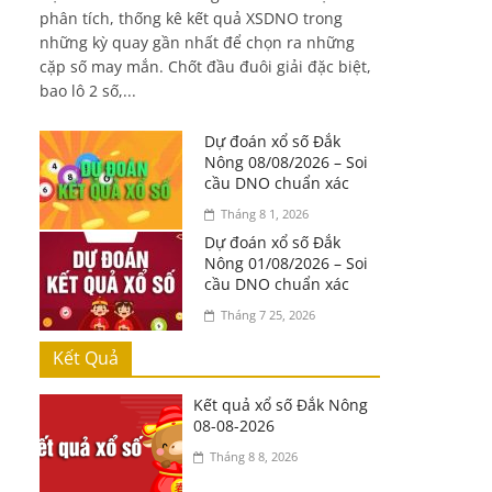
phân tích, thống kê kết quả XSDNO trong
những kỳ quay gần nhất để chọn ra những
cặp số may mắn. Chốt đầu đuôi giải đặc biệt,
bao lô 2 số,...
Dự đoán xổ số Đắk
Nông 08/08/2026 – Soi
cầu DNO chuẩn xác
Tháng 8 1, 2026
Dự đoán xổ số Đắk
Nông 01/08/2026 – Soi
cầu DNO chuẩn xác
Tháng 7 25, 2026
Kết Quả
Kết quả xổ số Đắk Nông
08-08-2026
Tháng 8 8, 2026