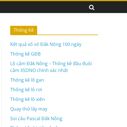
Thống Kê
Kết quả xổ số Đắk Nông 100 ngày
Thống kê GĐB
Lô câm Đắk Nông – Thống kê đầu đuôi
câm XSDNO chính xác nhất
Thống kê lô gan
Thống kê lô rơi
Thống kê lô xiên
Quay thử lấy may
Soi cầu Pascal Đắk Nông