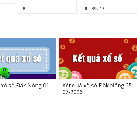
9
9
39, 49
 xổ số Đắk Nông 01-
Kết quả xổ số Đắk Nông 25-
07-2026