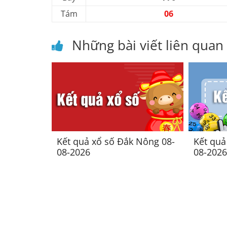
Tám
06
Những bài viết liên quan
Kết quả xổ số Đắk Nông 08-
Kết quả
08-2026
08-2026