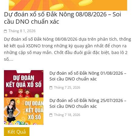
Dự đoán xổ số Đắk Nông 08/08/2026 – Soi
cầu DNO chuẩn xác
Tháng 8 1, 2026
Dự đoán xổ số Đắk Nông 08/08/2026 dựa trên phân tích, thống
kê kết quả XSDNO trong những kỳ quay gần nhất để chọn ra
những cặp số may mắn. Chốt đầu đuôi giải đặc biệt, bao lô 2
số,...
Dự đoán xổ số Đắk Nông 01/08/2026 –
Soi cầu DNO chuẩn xác
Tháng 7 25, 2026
Dự đoán xổ số Đắk Nông 25/07/2026 –
Soi cầu DNO chuẩn xác
Tháng 7 18, 2026
Kết Quả