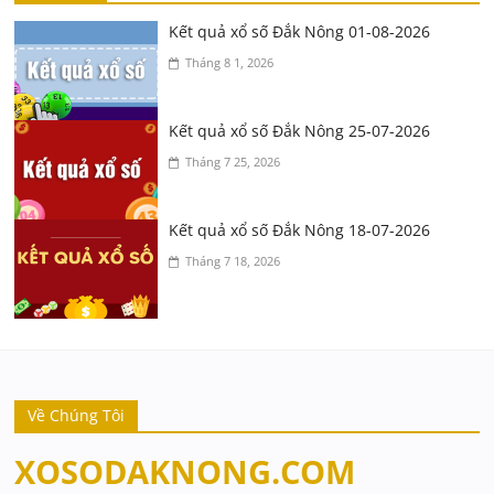
Kết quả xổ số Đắk Nông 01-08-2026
Tháng 8 1, 2026
Kết quả xổ số Đắk Nông 25-07-2026
Tháng 7 25, 2026
Kết quả xổ số Đắk Nông 18-07-2026
Tháng 7 18, 2026
Về Chúng Tôi
XOSODAKNONG.COM