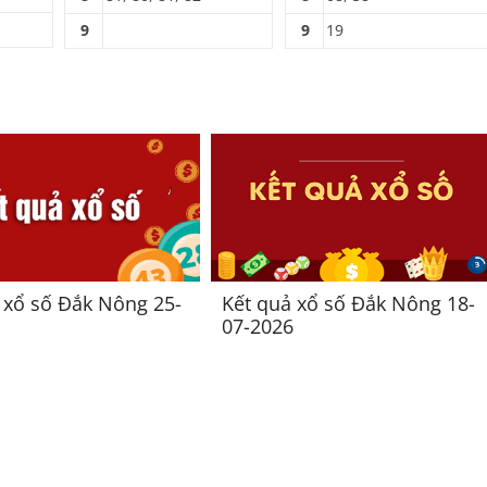
9
9
19
 xổ số Đắk Nông 25-
Kết quả xổ số Đắk Nông 18-
07-2026