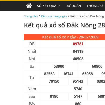
SỔ KẾT QUẢ
DỰ ĐOÁN
THỐNG KÊ
/
/
Trang chủ
Kết quả hàng ngày
Kết quả xổ số Đắk Nông 
Kết quả xổ số Đắk Nông 28
Kết quả sổ xố ngày - 28/02/2009
ĐB
09781
Nhất
84119
Nhì
40508
Ba
53900
60806
82563
16741
65058
9
Tư
70150
95143
030
Năm
5740
Sáu
8180
5147
688
Bảy
860