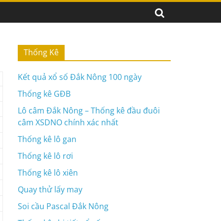
Thống Kê
Kết quả xổ số Đắk Nông 100 ngày
Thống kê GĐB
Lô câm Đắk Nông – Thống kê đầu đuôi
câm XSDNO chính xác nhất
Thống kê lô gan
Thống kê lô rơi
Thống kê lô xiên
Quay thử lấy may
Soi cầu Pascal Đắk Nông