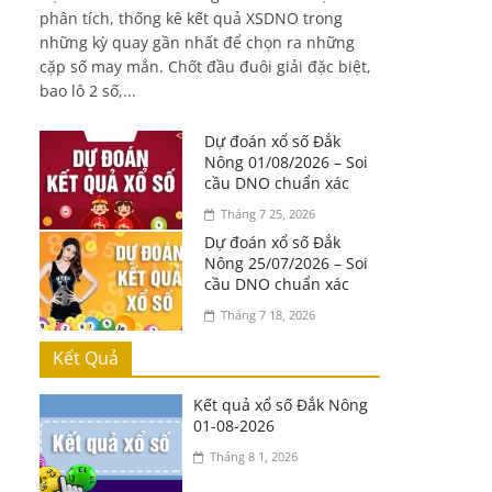
phân tích, thống kê kết quả XSDNO trong
những kỳ quay gần nhất để chọn ra những
cặp số may mắn. Chốt đầu đuôi giải đặc biệt,
bao lô 2 số,...
Dự đoán xổ số Đắk
Nông 01/08/2026 – Soi
cầu DNO chuẩn xác
Tháng 7 25, 2026
Dự đoán xổ số Đắk
Nông 25/07/2026 – Soi
cầu DNO chuẩn xác
Tháng 7 18, 2026
Kết Quả
Kết quả xổ số Đắk Nông
01-08-2026
Tháng 8 1, 2026