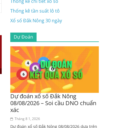
Thống kê chi tiết xổ số
Thống kê tần suất lô tô
Xổ số Đắk Nông 30 ngày
Dự Đoán
Dự đoán xổ số Đắk Nông
08/08/2026 – Soi cầu DNO chuẩn
xác
Tháng 8 1, 2026
Dự đoán xổ số Đắk Nông 08/08/2026 dựa trên