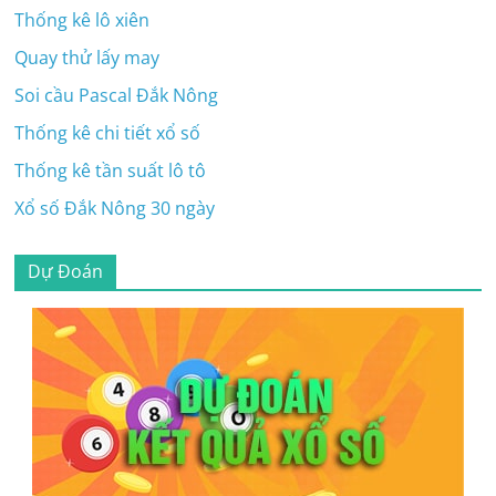
Thống kê lô xiên
Quay thử lấy may
Soi cầu Pascal Đắk Nông
Thống kê chi tiết xổ số
Thống kê tần suất lô tô
Xổ số Đắk Nông 30 ngày
Dự Đoán