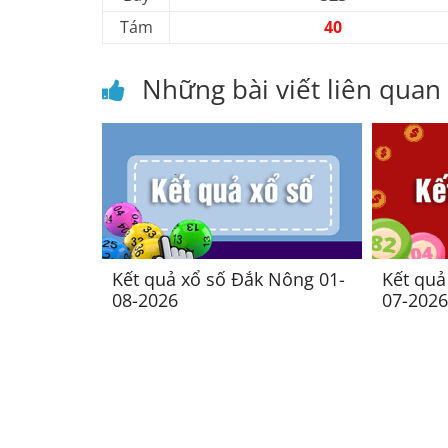
Tám
40
Những bài viết liên quan
Kết quả xổ số Đắk Nông 01-
Kết quả
08-2026
07-2026