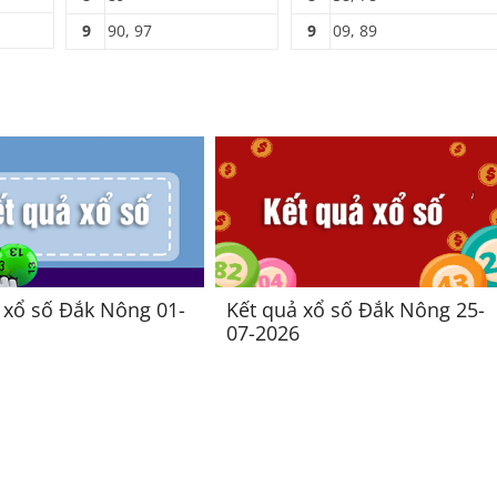
9
90, 97
9
09, 89
 xổ số Đắk Nông 01-
Kết quả xổ số Đắk Nông 25-
07-2026