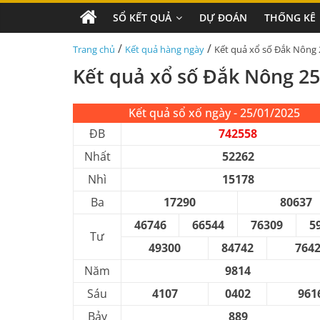
SỔ KẾT QUẢ
DỰ ĐOÁN
THỐNG KÊ
/
/
Trang chủ
Kết quả hàng ngày
Kết quả xổ số Đắk Nông 
Kết quả xổ số Đắk Nông 25
Kết quả sổ xố ngày - 25/01/2025
ĐB
742558
Nhất
52262
Nhì
15178
Ba
17290
80637
46746
66544
76309
5
Tư
49300
84742
764
Năm
9814
Sáu
4107
0402
961
Bảy
889