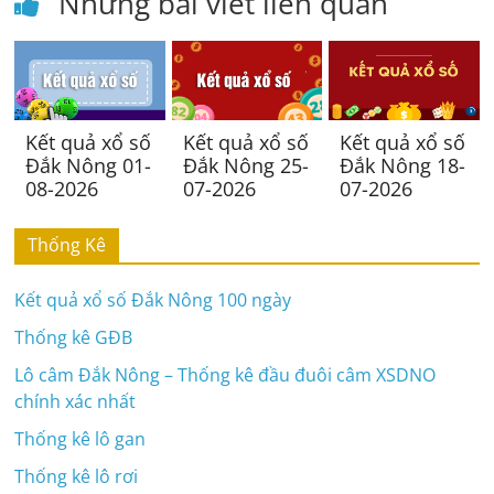
Những bài viết liên quan
Kết quả xổ số
Kết quả xổ số
Kết quả xổ số
Đắk Nông 01-
Đắk Nông 25-
Đắk Nông 18-
08-2026
07-2026
07-2026
Thống Kê
Kết quả xổ số Đắk Nông 100 ngày
Thống kê GĐB
Lô câm Đắk Nông – Thống kê đầu đuôi câm XSDNO
chính xác nhất
Thống kê lô gan
Thống kê lô rơi