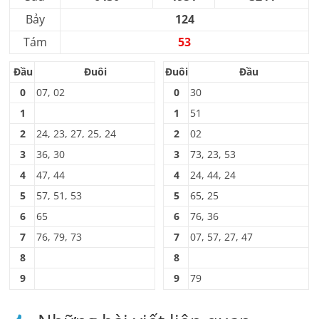
Bảy
124
Tám
53
Đầu
Đuôi
Đuôi
Đầu
0
07, 02
0
30
1
1
51
2
24, 23, 27, 25, 24
2
02
3
36, 30
3
73, 23, 53
4
47, 44
4
24, 44, 24
5
57, 51, 53
5
65, 25
6
65
6
76, 36
7
76, 79, 73
7
07, 57, 27, 47
8
8
9
9
79