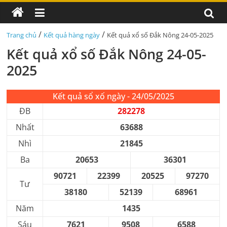
/
/
Trang chủ
Kết quả hàng ngày
Kết quả xổ số Đắk Nông 24-05-2025
Kết quả xổ số Đắk Nông 24-05-
2025
Kết quả sổ xố ngày - 24/05/2025
ĐB
282278
Nhất
63688
Nhì
21845
Ba
20653
36301
90721
22399
20525
97270
Tư
38180
52139
68961
Năm
1435
Sáu
7621
9508
6588