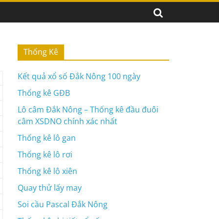
Thống Kê
Kết quả xổ số Đắk Nông 100 ngày
Thống kê GĐB
Lô câm Đắk Nông – Thống kê đầu đuôi
câm XSDNO chính xác nhất
Thống kê lô gan
Thống kê lô rơi
Thống kê lô xiên
Quay thử lấy may
Soi cầu Pascal Đắk Nông