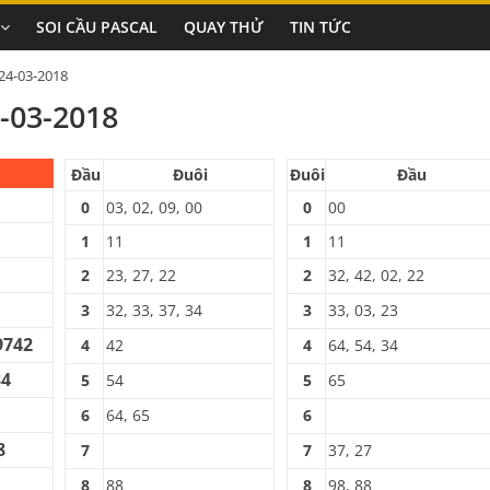
SOI CẦU PASCAL
QUAY THỬ
TIN TỨC
24-03-2018
-03-2018
Đầu
Đuôi
Đuôi
Đầu
0
03, 02, 09, 00
0
00
1
11
1
11
2
23, 27, 22
2
32, 42, 02, 22
3
32, 33, 37, 34
3
33, 03, 23
9742
4
42
4
64, 54, 34
34
5
54
5
65
6
64, 65
6
8
7
7
37, 27
8
88
8
98, 88