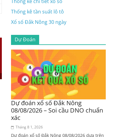
Thống kê chi tiết xổ số
Thống kê tần suất lô tô
Xổ số Đắk Nông 30 ngày
Dự Đoán
Dự đoán xổ số Đắk Nông
08/08/2026 – Soi cầu DNO chuẩn
xác
Tháng 8 1, 2026
Dự đoán xổ số Đắk Nông 08/08/2026 dựa trên