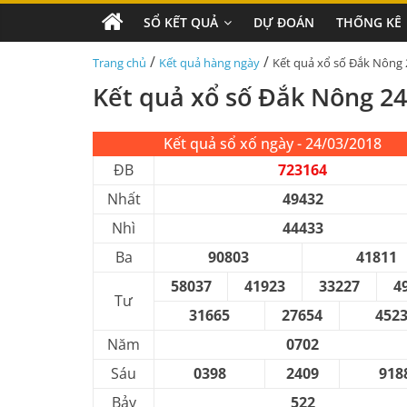
SỔ KẾT QUẢ
DỰ ĐOÁN
THỐNG KÊ
/
/
Trang chủ
Kết quả hàng ngày
Kết quả xổ số Đắk Nông 
Kết quả xổ số Đắk Nông 24
Kết quả sổ xố ngày - 24/03/2018
ĐB
723164
Nhất
49432
Nhì
44433
Ba
90803
41811
58037
41923
33227
4
Tư
31665
27654
452
Năm
0702
Sáu
0398
2409
918
Bảy
522