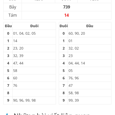
Bảy
739
Tám
14
Đầu
Đuôi
Đuôi
Đầu
0
01, 04, 02, 05
0
60, 90, 20
1
14
1
01
2
23, 20
2
32, 02
3
32, 39
3
23
4
47, 44
4
04, 44, 14
5
58
5
05
6
60
6
76, 96
7
76
7
47
8
8
58, 98
9
90, 96, 99, 98
9
99, 39