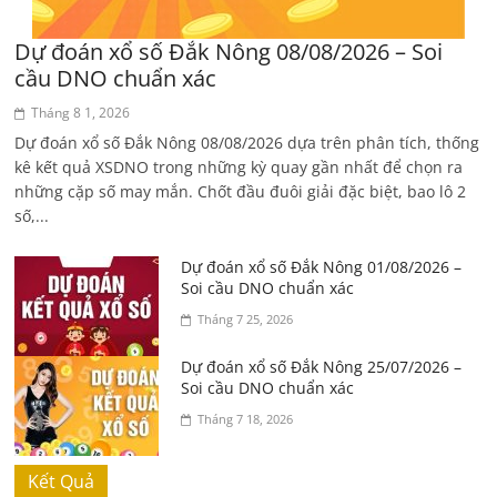
Dự đoán xổ số Đắk Nông 08/08/2026 – Soi
cầu DNO chuẩn xác
Tháng 8 1, 2026
Dự đoán xổ số Đắk Nông 08/08/2026 dựa trên phân tích, thống
kê kết quả XSDNO trong những kỳ quay gần nhất để chọn ra
những cặp số may mắn. Chốt đầu đuôi giải đặc biệt, bao lô 2
số,...
Dự đoán xổ số Đắk Nông 01/08/2026 –
Soi cầu DNO chuẩn xác
Tháng 7 25, 2026
Dự đoán xổ số Đắk Nông 25/07/2026 –
Soi cầu DNO chuẩn xác
Tháng 7 18, 2026
Kết Quả