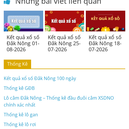
Những bài viết liên quan
Kết quả xổ số
Kết quả xổ số
Kết quả xổ số
Đắk Nông 01-
Đắk Nông 25-
Đắk Nông 18-
08-2026
07-2026
07-2026
Thống Kê
Kết quả xổ số Đắk Nông 100 ngày
Thống kê GĐB
Lô câm Đắk Nông – Thống kê đầu đuôi câm XSDNO
chính xác nhất
Thống kê lô gan
Thống kê lô rơi