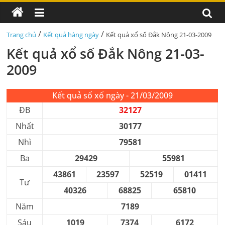
/
/
Trang chủ
Kết quả hàng ngày
Kết quả xổ số Đắk Nông 21-03-2009
Kết quả xổ số Đắk Nông 21-03-
2009
Kết quả sổ xố ngày - 21/03/2009
ĐB
32127
Nhất
30177
Nhì
79581
Ba
29429
55981
43861
23597
52519
01411
Tư
40326
68825
65810
Năm
7189
Sáu
1019
7374
6172