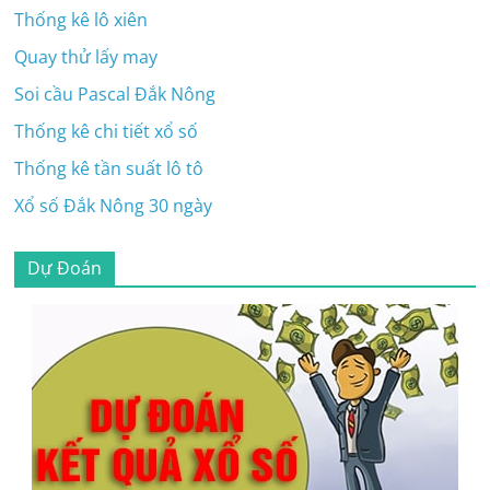
Thống kê lô xiên
Quay thử lấy may
Soi cầu Pascal Đắk Nông
Thống kê chi tiết xổ số
Thống kê tần suất lô tô
Xổ số Đắk Nông 30 ngày
Dự Đoán