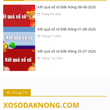
Kết quả xổ số Đắk Nông 08-08-2026
Tháng 8 8, 2026
Kết quả xổ số Đắk Nông 01-08-2026
Tháng 8 1, 2026
Kết quả xổ số Đắk Nông 25-07-2026
Tháng 7 25, 2026
Về Chúng Tôi
XOSODAKNONG.COM