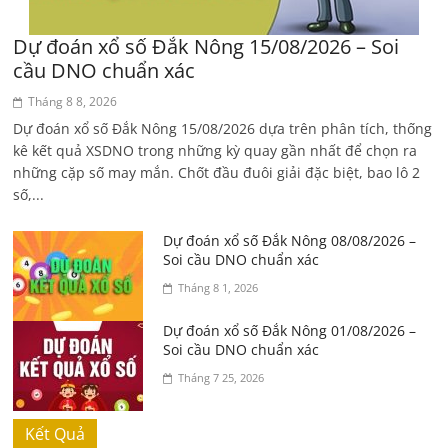
Dự đoán xổ số Đắk Nông 15/08/2026 – Soi
cầu DNO chuẩn xác
Tháng 8 8, 2026
Dự đoán xổ số Đắk Nông 15/08/2026 dựa trên phân tích, thống
kê kết quả XSDNO trong những kỳ quay gần nhất để chọn ra
những cặp số may mắn. Chốt đầu đuôi giải đặc biệt, bao lô 2
số,...
Dự đoán xổ số Đắk Nông 08/08/2026 –
Soi cầu DNO chuẩn xác
Tháng 8 1, 2026
Dự đoán xổ số Đắk Nông 01/08/2026 –
Soi cầu DNO chuẩn xác
Tháng 7 25, 2026
Kết Quả