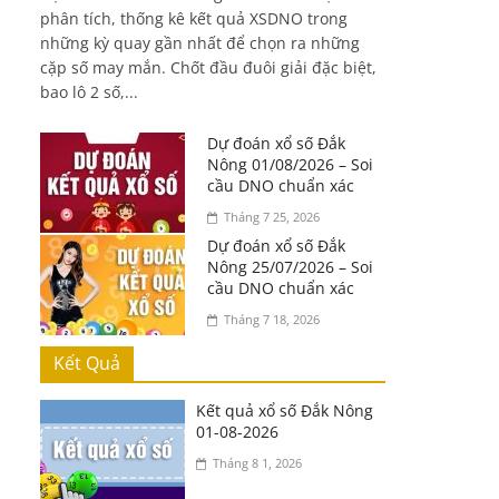
phân tích, thống kê kết quả XSDNO trong
những kỳ quay gần nhất để chọn ra những
cặp số may mắn. Chốt đầu đuôi giải đặc biệt,
bao lô 2 số,...
Dự đoán xổ số Đắk
Nông 01/08/2026 – Soi
cầu DNO chuẩn xác
Tháng 7 25, 2026
Dự đoán xổ số Đắk
Nông 25/07/2026 – Soi
cầu DNO chuẩn xác
Tháng 7 18, 2026
Kết Quả
Kết quả xổ số Đắk Nông
01-08-2026
Tháng 8 1, 2026