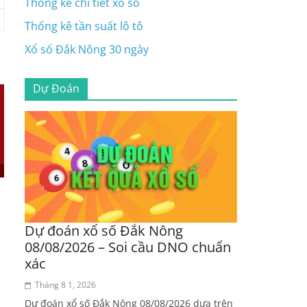
Thống kê chi tiết xổ số
Thống kê tần suất lô tô
Xổ số Đắk Nông 30 ngày
Dự Đoán
Dự đoán xổ số Đắk Nông
08/08/2026 – Soi cầu DNO chuẩn
xác
Tháng 8 1, 2026
Dự đoán xổ số Đắk Nông 08/08/2026 dựa trên