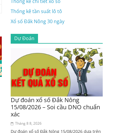
Thống kê chi tiết xổ số
Thống kê tần suất lô tô
Xổ số Đắk Nông 30 ngày
Dự Đoán
Dự đoán xổ số Đắk Nông
15/08/2026 – Soi cầu DNO chuẩn
xác
Tháng 8 8, 2026
Dự đoán xổ số Đắk Nông 15/08/2026 dựa trên