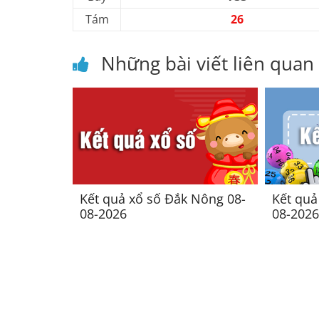
Tám
26
Những bài viết liên quan
Kết quả xổ số Đắk Nông 08-
Kết quả
08-2026
08-2026