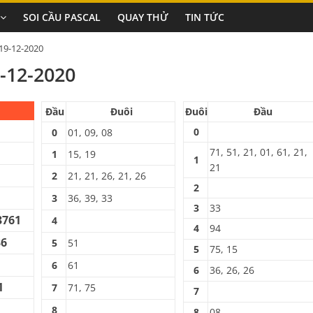
SOI CẦU PASCAL
QUAY THỬ
TIN TỨC
19-12-2020
-12-2020
Đầu
Đuôi
Đuôi
Đầu
0
0
01, 09, 08
71, 51, 21, 01, 61, 21,
1
15, 19
1
21
2
21, 21, 26, 21, 26
2
3
36, 39, 33
3
33
3761
4
4
94
36
5
51
5
75, 15
6
61
6
36, 26, 26
1
7
71, 75
7
8
8
08