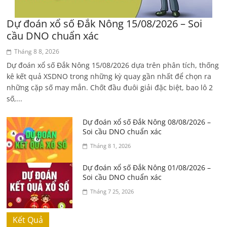
Dự đoán xổ số Đắk Nông 15/08/2026 – Soi
cầu DNO chuẩn xác
Tháng 8 8, 2026
Dự đoán xổ số Đắk Nông 15/08/2026 dựa trên phân tích, thống
kê kết quả XSDNO trong những kỳ quay gần nhất để chọn ra
những cặp số may mắn. Chốt đầu đuôi giải đặc biệt, bao lô 2
số,...
Dự đoán xổ số Đắk Nông 08/08/2026 –
Soi cầu DNO chuẩn xác
Tháng 8 1, 2026
Dự đoán xổ số Đắk Nông 01/08/2026 –
Soi cầu DNO chuẩn xác
Tháng 7 25, 2026
Kết Quả