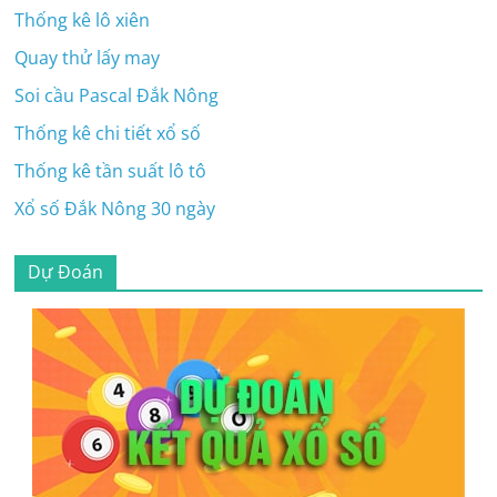
Thống kê lô xiên
Quay thử lấy may
Soi cầu Pascal Đắk Nông
Thống kê chi tiết xổ số
Thống kê tần suất lô tô
Xổ số Đắk Nông 30 ngày
Dự Đoán