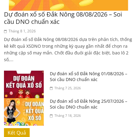
Dự đoán xổ số Đắk Nông 08/08/2026 – Soi
cầu DNO chuẩn xác
Tháng 8 1, 2026
Dự đoán xổ số Đắk Nông 08/08/2026 dựa trên phân tích, thống
kê kết quả XSDNO trong những kỳ quay gần nhất để chọn ra
những cặp số may mắn. Chốt đầu đuôi giải đặc biệt, bao lô 2
số,...
Dự đoán xổ số Đắk Nông 01/08/2026 –
Soi cầu DNO chuẩn xác
Tháng 7 25, 2026
Dự đoán xổ số Đắk Nông 25/07/2026 –
Soi cầu DNO chuẩn xác
Tháng 7 18, 2026
Kết Quả