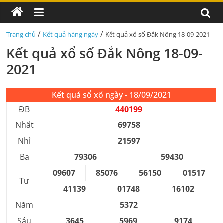
/
/
Trang chủ
Kết quả hàng ngày
Kết quả xổ số Đắk Nông 18-09-2021
Kết quả xổ số Đắk Nông 18-09-
2021
Kết quả sổ xố ngày - 18/09/2021
ĐB
440199
Nhất
69758
Nhì
21597
Ba
79306
59430
09607
85076
56150
01517
Tư
41139
01748
16102
Năm
5372
Sáu
3645
5969
9174