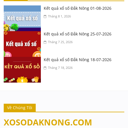
Kết quả xổ số Đắk Nông 01-08-2026
Tháng 8 1, 2026
Kết quả xổ số Đắk Nông 25-07-2026
Tháng 7 25, 2026
Kết quả xổ số Đắk Nông 18-07-2026
Tháng 7 18, 2026
Về Chúng Tôi
XOSODAKNONG.COM