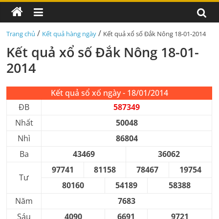
/
/
Trang chủ
Kết quả hàng ngày
Kết quả xổ số Đắk Nông 18-01-2014
Kết quả xổ số Đắk Nông 18-01-
2014
Kết quả sổ xố ngày - 18/01/2014
ĐB
587349
Nhất
50048
Nhì
86804
Ba
43469
36062
97741
81158
78467
19754
Tư
80160
54189
58388
Năm
7683
Sáu
4090
6691
9721