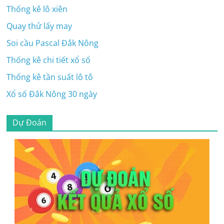
Thống kê lô xiên
Quay thử lấy may
Soi cầu Pascal Đắk Nông
Thống kê chi tiết xổ số
Thống kê tần suất lô tô
Xổ số Đắk Nông 30 ngày
Dự Đoán