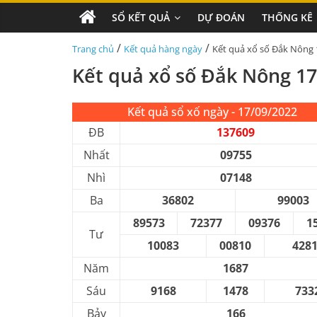
SỔ KẾT QUẢ
DỰ ĐOÁN
THỐNG KÊ
/
/
Trang chủ
Kết quả hàng ngày
Kết quả xổ số Đắk Nông 
Kết quả xổ số Đắk Nông 17
Kết quả sổ xố ngày - 17/09/2022
ĐB
137609
Nhất
09755
Nhì
07148
Ba
36802
99003
89573
72377
09376
1
Tư
10083
00810
428
Năm
1687
Sáu
9168
1478
733
Bảy
166