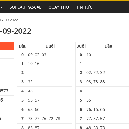
SOI CẦU PASCAL
QUAY THỬ
TIN TỨC
17-09-2022
-09-2022
Đầu
Đuôi
Đuôi
Đầu
0
09, 02, 03
0
10
1
10, 16
1
2
2
02, 72, 32
3
32
3
03, 73, 83
5572
4
48
4
16
5
55, 57
5
55
6
68, 66
6
76, 16, 66
2
7
73, 77, 76, 72, 78
7
77, 87, 57
8
83, 87
8
48, 68, 78