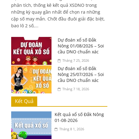
phân tích, thống kê kết quả XSDNO trong
những kỳ quay gần nhất để chọn ra những
cặp số may mắn. Chốt đầu đuôi giải đặc biệt,
bao lô 2 số,...
Dự đoán xổ số Đắk
Nông 01/08/2026 – Soi
cầu DNO chuẩn xác
Tháng 7 25, 2026
Dự đoán xổ số Đắk
Nông 25/07/2026 – Soi
cầu DNO chuẩn xác
Tháng 7 18, 2026
Kết Quả
Kết quả xổ số Đắk Nông
01-08-2026
Tháng 8 1, 2026