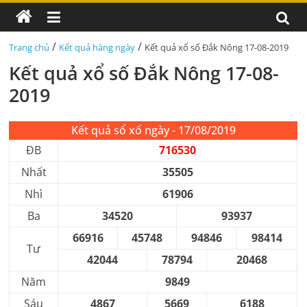
/
/
Trang chủ
Kết quả hàng ngày
Kết quả xổ số Đắk Nông 17-08-2019
Kết quả xổ số Đắk Nông 17-08-
2019
Kết quả sổ xố ngày - 17/08/2019
ĐB
716530
Nhất
35505
Nhì
61906
Ba
34520
93937
66916
45748
94846
98414
Tư
42044
78794
20468
Năm
9849
Sáu
4867
5669
6188