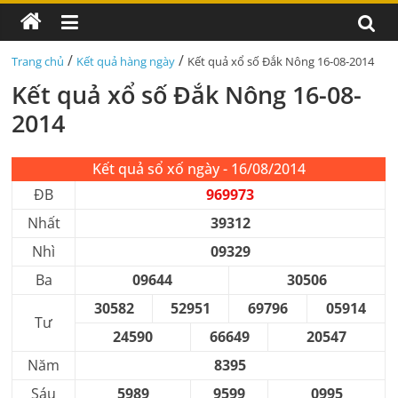
/
/
Trang chủ
Kết quả hàng ngày
Kết quả xổ số Đắk Nông 16-08-2014
Kết quả xổ số Đắk Nông 16-08-
2014
Kết quả sổ xố ngày - 16/08/2014
ĐB
969973
Nhất
39312
Nhì
09329
Ba
09644
30506
30582
52951
69796
05914
Tư
24590
66649
20547
Năm
8395
Sáu
5989
9599
0995