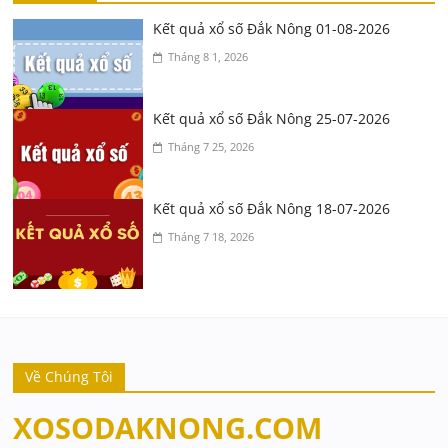
Kết quả xổ số Đắk Nông 01-08-2026
Tháng 8 1, 2026
Kết quả xổ số Đắk Nông 25-07-2026
Tháng 7 25, 2026
Kết quả xổ số Đắk Nông 18-07-2026
Tháng 7 18, 2026
Về Chúng Tôi
XOSODAKNONG.COM