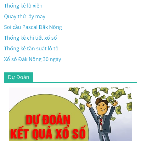
Thống kê lô xiên
Quay thử lấy may
Soi cầu Pascal Đắk Nông
Thống kê chi tiết xổ số
Thống kê tần suất lô tô
Xổ số Đắk Nông 30 ngày
Dự Đoán