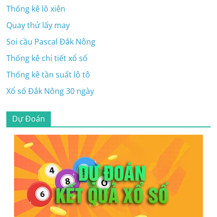
Thống kê lô xiên
Quay thử lấy may
Soi cầu Pascal Đắk Nông
Thống kê chi tiết xổ số
Thống kê tần suất lô tô
Xổ số Đắk Nông 30 ngày
Dự Đoán