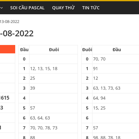
SOI CẦU PASCAL
QUAY THỬ
TIN TỨC
13-08-2022
-08-2022
Đầu
Đuôi
Đuôi
Đầu
0
0
70, 70
1
12, 13, 15, 18
1
91
2
25
2
12
3
39
3
63, 13, 73, 63
1615
4
4
64, 94
63
5
57
5
15, 25
6
63, 64, 63
6
1
7
70, 70, 78, 73
7
57
8
88
8
98, 88, 78, 18