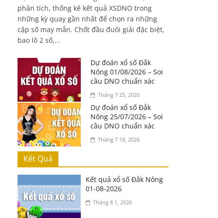
phân tích, thống kê kết quả XSDNO trong
những kỳ quay gần nhất để chọn ra những
cặp số may mắn. Chốt đầu đuôi giải đặc biệt,
bao lô 2 số,...
Dự đoán xổ số Đắk
Nông 01/08/2026 – Soi
cầu DNO chuẩn xác
Tháng 7 25, 2026
Dự đoán xổ số Đắk
Nông 25/07/2026 – Soi
cầu DNO chuẩn xác
Tháng 7 18, 2026
Kết Quả
Kết quả xổ số Đắk Nông
01-08-2026
Tháng 8 1, 2026