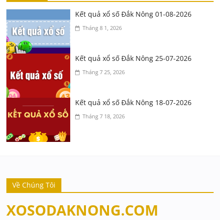
Kết quả xổ số Đắk Nông 01-08-2026
Tháng 8 1, 2026
Kết quả xổ số Đắk Nông 25-07-2026
Tháng 7 25, 2026
Kết quả xổ số Đắk Nông 18-07-2026
Tháng 7 18, 2026
Về Chúng Tôi
XOSODAKNONG.COM