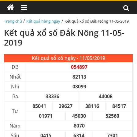
/
/
Trang chủ
Kết quả hàng ngày
Kết quả xổ số Đắk Nông 11-05-2019
Kết quả xổ số Đắk Nông 11-05-
2019
Kết quả sổ xố ngày - 11/05/2019
ĐB
054897
Nhất
82113
Nhì
08099
Ba
33336
44008
85041
39627
38116
84517
Tư
01971
45030
52560
Năm
8070
Sáu
0415
6314
7301