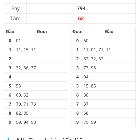
Bảy
793
Tám
62
Đầu
Đuôi
Đuôi
Đầu
0
01
0
60
1
11, 15, 11
1
11, 01, 71, 11
2
2
82, 32, 62
3
32, 36, 37
3
73, 93
4
4
94
5
58
5
15, 85
6
60, 62
6
36
7
79, 71, 73
7
37
8
82, 85
8
58
9
99, 94, 93
9
79, 99