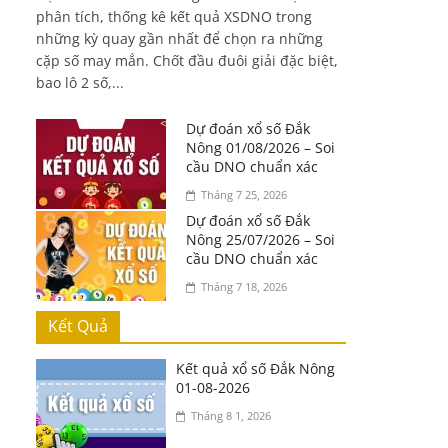
phân tích, thống kê kết quả XSDNO trong
những kỳ quay gần nhất để chọn ra những
cặp số may mắn. Chốt đầu đuôi giải đặc biệt,
bao lô 2 số,...
Dự đoán xổ số Đắk
Nông 01/08/2026 – Soi
cầu DNO chuẩn xác
Tháng 7 25, 2026
Dự đoán xổ số Đắk
Nông 25/07/2026 – Soi
cầu DNO chuẩn xác
Tháng 7 18, 2026
Kết Quả
Kết quả xổ số Đắk Nông
01-08-2026
Tháng 8 1, 2026