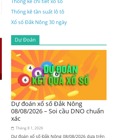
Thống kê chi tiết xổ số
Thống kê tần suất lô tô
Xổ số Đắk Nông 30 ngày
Dự Đoán
Dự đoán xổ số Đắk Nông
08/08/2026 – Soi cầu DNO chuẩn
xác
Tháng 8 1, 2026
Dự đoán xổ số Đắk Nông 08/08/2026 dựa trên