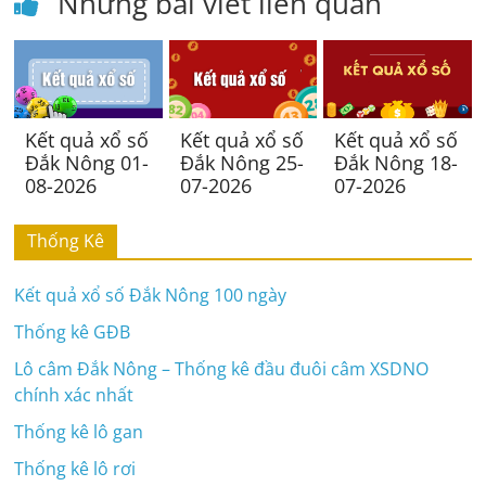
Những bài viết liên quan
Kết quả xổ số
Kết quả xổ số
Kết quả xổ số
Đắk Nông 01-
Đắk Nông 25-
Đắk Nông 18-
08-2026
07-2026
07-2026
Thống Kê
Kết quả xổ số Đắk Nông 100 ngày
Thống kê GĐB
Lô câm Đắk Nông – Thống kê đầu đuôi câm XSDNO
chính xác nhất
Thống kê lô gan
Thống kê lô rơi