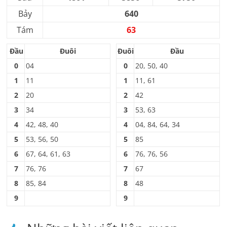
Bảy
640
Tám
63
Đầu
Đuôi
Đuôi
Đầu
0
04
0
20, 50, 40
1
11
1
11, 61
2
20
2
42
3
34
3
53, 63
4
42, 48, 40
4
04, 84, 64, 34
5
53, 56, 50
5
85
6
67, 64, 61, 63
6
76, 76, 56
7
76, 76
7
67
8
85, 84
8
48
9
9