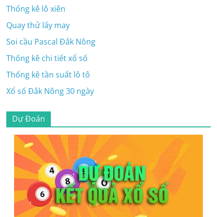
Thống kê lô xiên
Quay thử lấy may
Soi cầu Pascal Đắk Nông
Thống kê chi tiết xổ số
Thống kê tần suất lô tô
Xổ số Đắk Nông 30 ngày
Dự Đoán