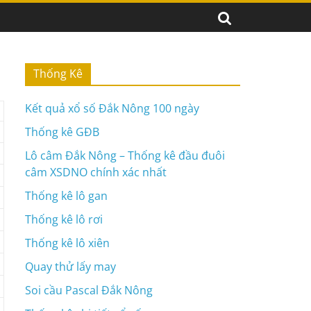
Thống Kê
Kết quả xổ số Đắk Nông 100 ngày
Thống kê GĐB
Lô câm Đắk Nông – Thống kê đầu đuôi
câm XSDNO chính xác nhất
Thống kê lô gan
Thống kê lô rơi
Thống kê lô xiên
Quay thử lấy may
Soi cầu Pascal Đắk Nông