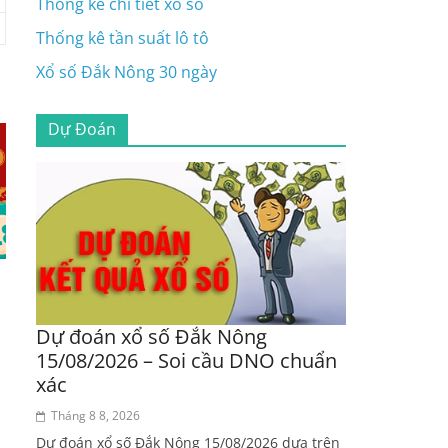
Thống kê chi tiết xổ số
Thống kê tần suất lô tô
Xổ số Đắk Nông 30 ngày
Dự Đoán
Dự đoán xổ số Đắk Nông
15/08/2026 – Soi cầu DNO chuẩn
xác
Tháng 8 8, 2026
Dự đoán xổ số Đắk Nông 15/08/2026 dựa trên