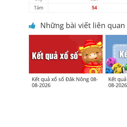
Tám
54
Những bài viết liên quan
Kết quả xổ số Đắk Nông 08-
Kết quả
08-2026
08-2026