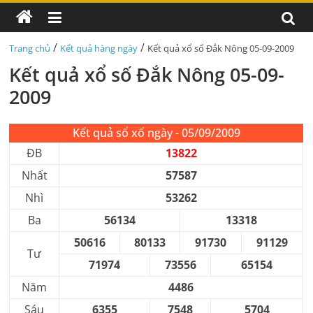
/
/
Trang chủ
Kết quả hàng ngày
Kết quả xổ số Đắk Nông 05-09-2009
Kết quả xổ số Đắk Nông 05-09-
2009
Kết quả sổ xố ngày - 05/09/2009
ĐB
13822
Nhất
57587
Nhì
53262
Ba
56134
13318
50616
80133
91730
91129
Tư
71974
73556
65154
Năm
4486
Sáu
6355
7548
5704