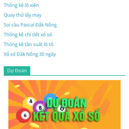
Thống kê lô xiên
Quay thử lấy may
Soi cầu Pascal Đắk Nông
Thống kê chi tiết xổ số
Thống kê tần suất lô tô
Xổ số Đắk Nông 30 ngày
Dự Đoán