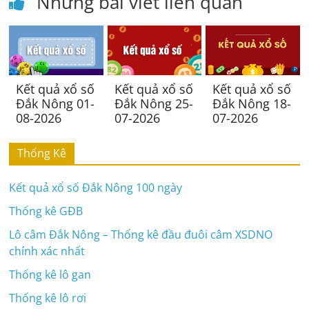
Những bài viết liên quan
Kết quả xổ số
Kết quả xổ số
Kết quả xổ số
Đắk Nông 01-
Đắk Nông 25-
Đắk Nông 18-
08-2026
07-2026
07-2026
Thống Kê
Kết quả xổ số Đắk Nông 100 ngày
Thống kê GĐB
Lô câm Đắk Nông – Thống kê đầu đuôi câm XSDNO
chính xác nhất
Thống kê lô gan
Thống kê lô rơi