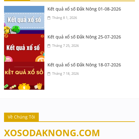
Kết quả xổ số Đắk Nông 01-08-2026
Tháng 8 1, 2026
Kết quả xổ số Đắk Nông 25-07-2026
Tháng 7 25, 2026
Kết quả xổ số Đắk Nông 18-07-2026
Tháng 7 18, 2026
Về Chúng Tôi
XOSODAKNONG.COM