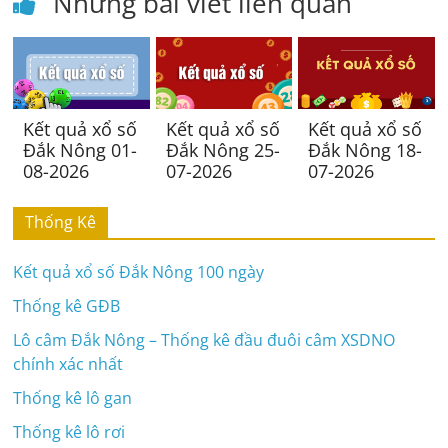
Những bài viết liên quan
Kết quả xổ số
Kết quả xổ số
Kết quả xổ số
Đắk Nông 01-
Đắk Nông 25-
Đắk Nông 18-
08-2026
07-2026
07-2026
Thống Kê
Kết quả xổ số Đắk Nông 100 ngày
Thống kê GĐB
Lô câm Đắk Nông – Thống kê đầu đuôi câm XSDNO
chính xác nhất
Thống kê lô gan
Thống kê lô rơi