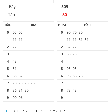
Bảy
505
Tám
80
Đầu
Đuôi
Đuôi
Đầu
0
05, 05
0
90, 70, 80
1
11, 11
1
11, 11, 81, 51
2
22
2
62, 22
3
3
63, 73
4
48
4
5
51
5
05, 05
6
63, 62
6
96, 86, 76
7
70, 78, 73, 76
7
8
86, 81, 80
8
78, 48
9
90, 96
9