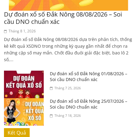
Dự đoán xổ số Đắk Nông 08/08/2026 – Soi
cầu DNO chuẩn xác
Tháng 8 1, 2026
Dự đoán xổ số Đắk Nông 08/08/2026 dựa trên phân tích, thống
kê kết quả XSDNO trong những kỳ quay gần nhất để chọn ra
những cặp số may mắn. Chốt đầu đuôi giải đặc biệt, bao lô 2
số,...
Dự đoán xổ số Đắk Nông 01/08/2026 –
Soi cầu DNO chuẩn xác
Tháng 7 25, 2026
Dự đoán xổ số Đắk Nông 25/07/2026 –
Soi cầu DNO chuẩn xác
Tháng 7 18, 2026
Kết Quả