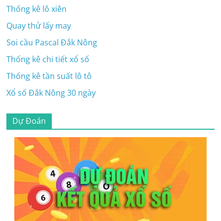
Thống kê lô xiên
Quay thử lấy may
Soi cầu Pascal Đắk Nông
Thống kê chi tiết xổ số
Thống kê tần suất lô tô
Xổ số Đắk Nông 30 ngày
Dự Đoán