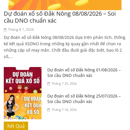
Dự đoán xổ số Đắk Nông 08/08/2026 – Soi
cầu DNO chuẩn xác
Tháng 8 1, 2026
Dự đoán xổ số Đắk Nông 08/08/2026 dựa trên phân tích, thống
kê kết quả XSDNO trong những kỳ quay gần nhất để chọn ra
những cặp số may mắn. Chốt đầu đuôi giải đặc biệt, bao lô 2
số,...
Dự đoán xổ số Đắk Nông 01/08/2026 –
Soi cầu DNO chuẩn xác
Tháng 7 25, 2026
Dự đoán xổ số Đắk Nông 25/07/2026 –
Soi cầu DNO chuẩn xác
Tháng 7 18, 2026
Kết Quả