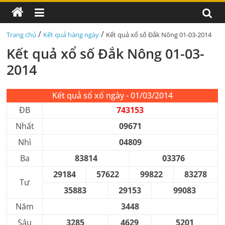
/
/
Trang chủ
Kết quả hàng ngày
Kết quả xổ số Đắk Nông 01-03-2014
Kết quả xổ số Đắk Nông 01-03-
2014
Kết quả sổ xố ngày - 01/03/2014
ĐB
743153
Nhất
09671
Nhì
04809
Ba
83814
03376
29184
57622
99822
83278
Tư
35883
29153
99083
Năm
3448
Sáu
3285
4629
5201