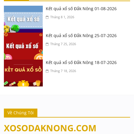
Kết quả xổ số Đắk Nông 01-08-2026
Tháng 8 1, 2026
Kết quả xổ số Đắk Nông 25-07-2026
Tháng 7 25, 2026
Kết quả xổ số Đắk Nông 18-07-2026
Tháng 7 18, 2026
Về Chúng Tôi
XOSODAKNONG.COM