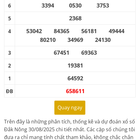
3394
0530
3753
6
2368
5
53042
84365
56181
49444
4
80210
34969
24130
67451
69363
3
19381
2
64592
1
658611
ĐB
Quay ngay
Trên đây là những phân tích, thống kê và dự đoán xổ số
Đắk Nông
30/08/2025
chi tiết nhất. Các cặp số chúng tôi
đưa ra chỉ mang tính chất tham khảo, không chắc chắn