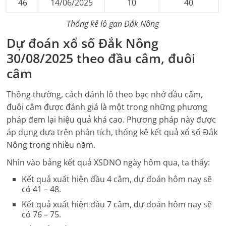
46
14/06/2025
10
40
Thống kê lô gan
Đắk Nông
Dự đoán xổ số
Đắk Nông
30/08/2025
theo đầu câm, đuôi
câm
Thông thường, cách đánh lô theo bạc nhớ đầu câm,
đuôi câm được đánh giá là một trong những phương
pháp đem lại hiệu quả khá cao. Phương pháp này được
áp dụng dựa trên phân tích, thống kê kết quả xổ số
Đắk
Nông
trong nhiều năm.
Nhìn vào bảng kết quả
XSDNO
ngày hôm qua, ta thấy:
Kết quả xuất hiện đầu 4 câm, dự đoán hôm nay sẽ
có 41 – 48.
Kết quả xuất hiện đầu 7 câm, dự đoán hôm nay sẽ
có 76 – 75.