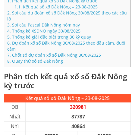
1.
Phân tích kết quả xổ số Đắk Nông kỳ trước
1.1.
Kết quả sổ xố Đắk Nông – 23-08-2025
2.
Soi cầu dự đoán xổ số Đắk Nông 30/08/2025 theo các cầu
lô
3.
Soi cầu Pascal Đắk Nông hôm nay
4.
Thống kê XSDNO ngày 30/08/2025
5.
Thống kê giải đặc biệt trong 30 kỳ quay
6.
Dự đoán xổ số Đắk Nông 30/08/2025 theo đầu câm, đuôi
câm
7.
Chốt số dự đoán xổ số Đắk Nông 30/08/2025
8.
Quay thử xổ số Đắk Nông
Phân tích kết quả xổ số
Đắk Nông
kỳ trước
Kết quả sổ xố
Đắk Nông
– 23-08-2025
ĐB
320981
Nhất
87787
Nhì
40864