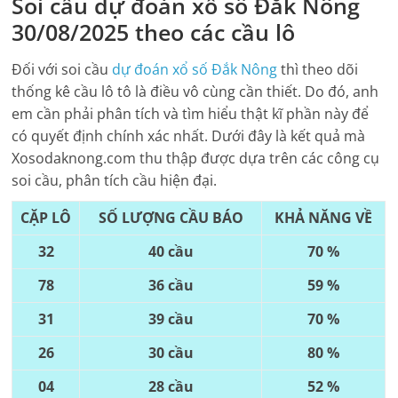
Soi cầu dự đoán xổ số
Đắk Nông
30/08/2025
theo các cầu lô
Đối với soi cầu
dự đoán xổ số
Đắk Nông
thì theo dõi
thống kê cầu lô tô là điều vô cùng cần thiết. Do đó, anh
em cần phải phân tích và tìm hiểu thật kĩ phần này để
có quyết định chính xác nhất. Dưới đây là kết quả mà
Xosodaknong.com
thu thập được dựa trên các công cụ
soi cầu, phân tích cầu hiện đại.
CẶP LÔ
SỐ LƯỢNG CẦU BÁO
KHẢ NĂNG VỀ
32
40 cầu
70 %
78
36 cầu
59 %
31
39 cầu
70 %
26
30 cầu
80 %
04
28 cầu
52 %