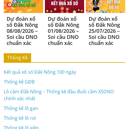
Dự đoán xổ
Dự đoán xổ
Dự đoán xổ
số Đắk Nông
số Đắk Nông
số Đắk Nông
08/08/2026 –
01/08/2026 –
25/07/2026 –
Soi cầu DNO
Soi cầu DNO
Soi cầu DNO
chuẩn xác
chuẩn xác
chuẩn xác
Thống Kê
Kết quả xổ số Đắk Nông 100 ngày
Thống kê GĐB
Lô câm Đắk Nông – Thống kê đầu đuôi câm XSDNO
chính xác nhất
Thống kê lô gan
Thống kê lô rơi
Thống kê lô xiên