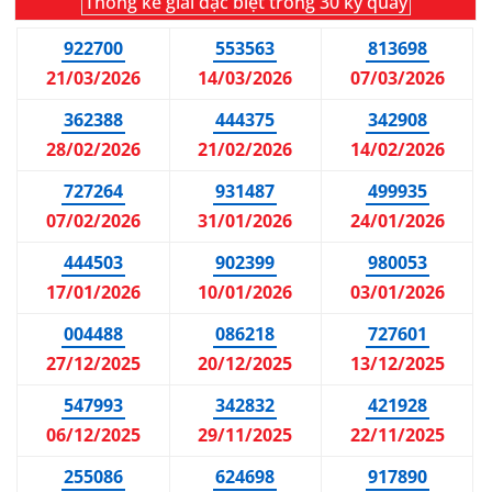
Thống kê giải đặc biệt trong 30 kỳ quay
922700
553563
813698
21/03/2026
14/03/2026
07/03/2026
362388
444375
342908
28/02/2026
21/02/2026
14/02/2026
727264
931487
499935
07/02/2026
31/01/2026
24/01/2026
444503
902399
980053
17/01/2026
10/01/2026
03/01/2026
004488
086218
727601
27/12/2025
20/12/2025
13/12/2025
547993
342832
421928
06/12/2025
29/11/2025
22/11/2025
255086
624698
917890