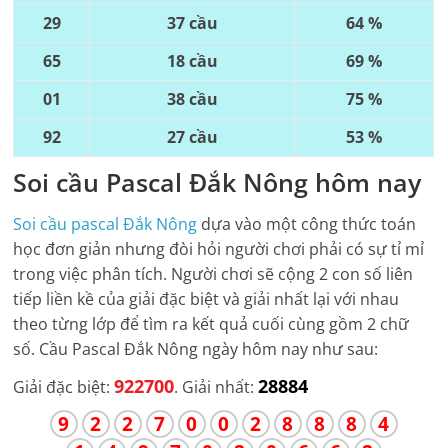
29
37 cầu
64 %
65
18 cầu
69 %
01
38 cầu
75 %
92
27 cầu
53 %
Soi cầu Pascal
Đắk Nông
hôm nay
Soi cầu pascal
Đắk Nông
dựa vào một công thức toán
học đơn giản nhưng đòi hỏi người chơi phải có sự tỉ mỉ
trong việc phân tích. Người chơi sẽ cộng 2 con số liên
tiếp liền kề của giải đặc biệt và giải nhất lại với nhau
theo từng lớp để tìm ra kết quả cuối cùng gồm 2 chữ
số. Cầu Pascal
Đắk Nông
ngày hôm nay như sau:
922700
28884
Giải đặc biệt:
. Giải nhất:
9
2
2
7
0
0
2
8
8
8
4