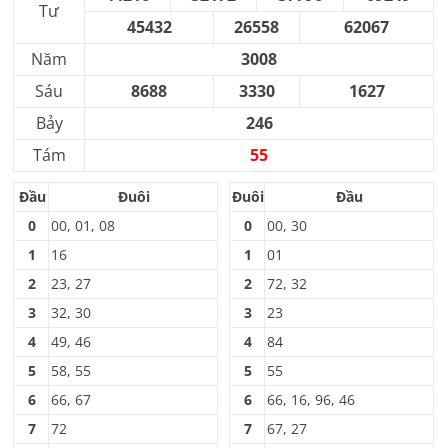
Tư
45432
26558
62067
Năm
3008
Sáu
8688
3330
1627
Bảy
246
Tám
55
Đầu
Đuôi
Đuôi
Đầu
0
00, 01, 08
0
00, 30
1
16
1
01
2
23, 27
2
72, 32
3
32, 30
3
23
4
49, 46
4
84
5
58, 55
5
55
6
66, 67
6
66, 16, 96, 46
7
72
7
67, 27