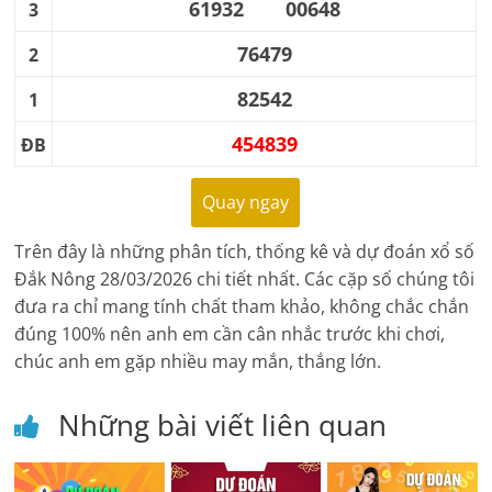
61932
00648
3
76479
2
82542
1
454839
ĐB
Quay ngay
Trên đây là những phân tích, thống kê và dự đoán xổ số
Đắk Nông
28/03/2026
chi tiết nhất. Các cặp số chúng tôi
đưa ra chỉ mang tính chất tham khảo, không chắc chắn
đúng 100% nên anh em cần cân nhắc trước khi chơi,
chúc anh em gặp nhiều may mắn, thắng lớn.
Những bài viết liên quan