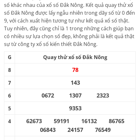
số khác nhau của xổ số
Đắk Nông
. Kết quả quay thử xổ
số
Đắk Nông
được lấy ngẫu nhiên trong dãy số từ 0 đến
9, với cách xuất hiện tương tự như kết quả xổ số thật.
Tuy nhiên, đây cũng chỉ là 1 trong những cách giúp bạn
có nhiều sự lựa chọn số đẹp, không phải là kết quả thật
sự từ công ty xổ số kiến thiết
Đắk Nông
.
G
Quay thử xổ số
Đắk Nông
78
8
143
7
0672
1307
2323
6
9353
5
62673
59191
16132
86765
4
06843
24157
76549