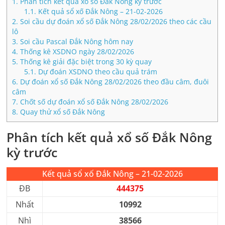
1.
Phân tích kết quả xổ số Đắk Nông kỳ trước
1.1.
Kết quả sổ xố Đắk Nông – 21-02-2026
2.
Soi cầu dự đoán xổ số Đắk Nông 28/02/2026 theo các cầu
lô
3.
Soi cầu Pascal Đắk Nông hôm nay
4.
Thống kê XSDNO ngày 28/02/2026
5.
Thống kê giải đặc biệt trong 30 kỳ quay
5.1.
Dự đoán XSDNO theo cầu quả trám
6.
Dự đoán xổ số Đắk Nông 28/02/2026 theo đầu câm, đuôi
câm
7.
Chốt số dự đoán xổ số Đắk Nông 28/02/2026
8.
Quay thử xổ số Đắk Nông
Phân tích kết quả xổ số
Đắk Nông
kỳ trước
Kết quả sổ xố
Đắk Nông
– 21-02-2026
ĐB
444375
Nhất
10992
Nhì
38566