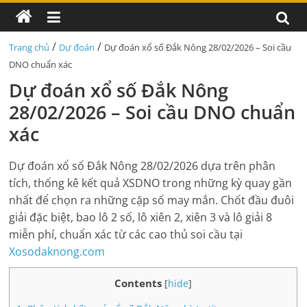
/
/
Trang chủ
Dự đoán
Dự đoán xổ số Đắk Nông 28/02/2026 – Soi cầu
DNO chuẩn xác
Dự đoán xổ số Đắk Nông
28/02/2026 – Soi cầu DNO chuẩn
xác
Dự đoán xổ số
Đắk Nông
28/02/2026
dựa trên phân
tích, thống kê kết quả
XSDNO
trong những kỳ quay gần
nhất để chọn ra những cặp số may mắn. Chốt đầu đuôi
giải đặc biệt, bao lô 2 số, lô xiên 2, xiên 3 và lô giải 8
miễn phí, chuẩn xác từ các cao thủ soi cầu tại
Xosodaknong.com
Contents
[
hide
]