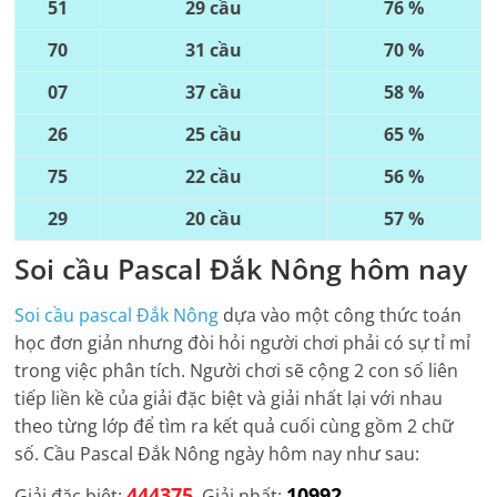
51
29 cầu
76 %
70
31 cầu
70 %
07
37 cầu
58 %
26
25 cầu
65 %
75
22 cầu
56 %
29
20 cầu
57 %
Soi cầu Pascal
Đắk Nông
hôm nay
Soi cầu pascal
Đắk Nông
dựa vào một công thức toán
học đơn giản nhưng đòi hỏi người chơi phải có sự tỉ mỉ
trong việc phân tích. Người chơi sẽ cộng 2 con số liên
tiếp liền kề của giải đặc biệt và giải nhất lại với nhau
theo từng lớp để tìm ra kết quả cuối cùng gồm 2 chữ
số. Cầu Pascal
Đắk Nông
ngày hôm nay như sau:
444375
10992
Giải đặc biệt:
. Giải nhất: