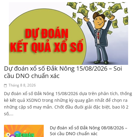
Dự đoán xổ số Đắk Nông 15/08/2026 – Soi
cầu DNO chuẩn xác
Tháng 8 8, 2026
Dự đoán xổ số Đắk Nông 15/08/2026 dựa trên phân tích, thống
kê kết quả XSDNO trong những kỳ quay gần nhất để chọn ra
những cặp số may mắn. Chốt đầu đuôi giải đặc biệt, bao lô 2
số,...
Dự đoán xổ số Đắk Nông 08/08/2026 –
Soi cầu DNO chuẩn xác