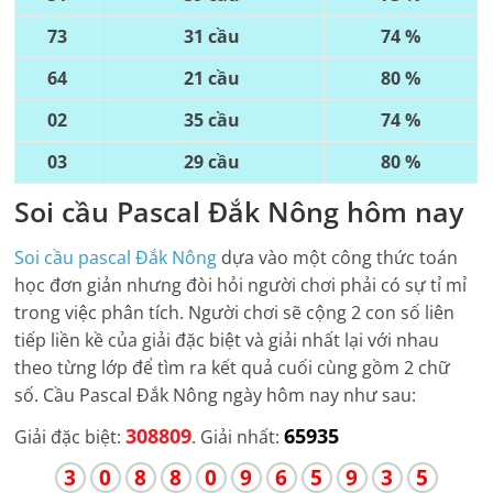
73
31 cầu
74 %
64
21 cầu
80 %
02
35 cầu
74 %
03
29 cầu
80 %
Soi cầu Pascal
Đắk Nông
hôm nay
Soi cầu pascal
Đắk Nông
dựa vào một công thức toán
học đơn giản nhưng đòi hỏi người chơi phải có sự tỉ mỉ
trong việc phân tích. Người chơi sẽ cộng 2 con số liên
tiếp liền kề của giải đặc biệt và giải nhất lại với nhau
theo từng lớp để tìm ra kết quả cuối cùng gồm 2 chữ
số. Cầu Pascal
Đắk Nông
ngày hôm nay như sau:
308809
65935
Giải đặc biệt:
. Giải nhất:
3
0
8
8
0
9
6
5
9
3
5