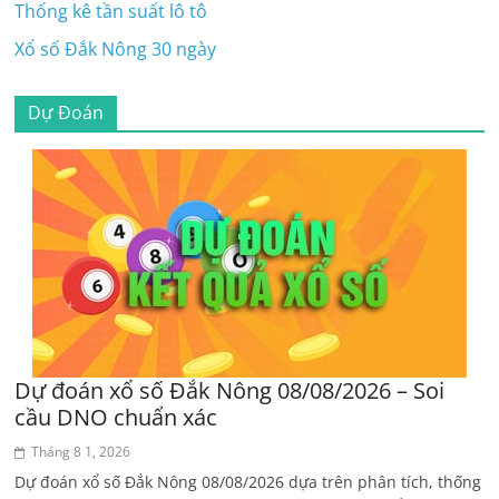
Thống kê tần suất lô tô
Xổ số Đắk Nông 30 ngày
Dự Đoán
Dự đoán xổ số Đắk Nông 08/08/2026 – Soi
cầu DNO chuẩn xác
Tháng 8 1, 2026
Dự đoán xổ số Đắk Nông 08/08/2026 dựa trên phân tích, thống