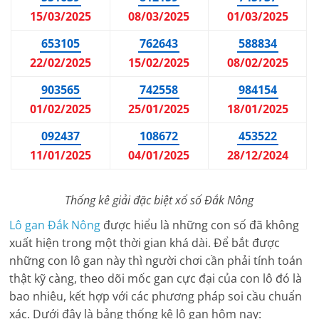
15/03/2025
08/03/2025
01/03/2025
653105
762643
588834
22/02/2025
15/02/2025
08/02/2025
903565
742558
984154
01/02/2025
25/01/2025
18/01/2025
092437
108672
453522
11/01/2025
04/01/2025
28/12/2024
Thống kê giải đặc biệt xổ số
Đắk Nông
Lô gan
Đắk Nông
được hiểu là những con số đã không
xuất hiện trong một thời gian khá dài. Để bắt được
những con lô gan này thì người chơi cần phải tính toán
thật kỹ càng, theo dõi mốc gan cực đại của con lô đó là
bao nhiêu, kết hợp với các phương pháp soi cầu chuẩn
xác. Dưới đây là bảng thống kê lô gan hôm nay: