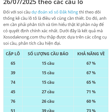
26/07/2025
theo các cầu lô
Đối với soi cầu
dự đoán xổ số
Đắk Nông
thì theo dõi
thống kê cầu lô tô là điều vô cùng cần thiết. Do đó, anh
em cần phải phân tích và tìm hiểu thật kĩ phần này để
có quyết định chính xác nhất. Dưới đây là kết quả mà
Xosodaknong.com
thu thập được dựa trên các công cụ
soi cầu, phân tích cầu hiện đại.
CẶP LÔ
SỐ LƯỢNG CẦU BÁO
KHẢ NĂNG VỀ
65
15 cầu
67 %
39
15 cầu
67 %
74
15 cầu
65 %
45
27 cầu
71 %
76
26 cầu
60 %
51
39 cầu
73 %