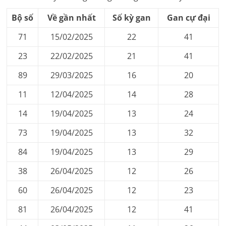
Bộ số
Về gần nhất
Số kỳ gan
Gan cự đại
71
15/02/2025
22
41
23
22/02/2025
21
41
89
29/03/2025
16
20
11
12/04/2025
14
28
14
19/04/2025
13
24
73
19/04/2025
13
32
84
19/04/2025
13
29
38
26/04/2025
12
26
60
26/04/2025
12
23
81
26/04/2025
12
41