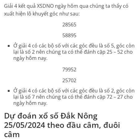
Giải 4 kết quả
XSDNO
ngày hôm qua chúng ta thấy có
xuất hiện lô khuyết góc như sau:
28565
58895
Ở giải 4 có các bộ số với các góc đều là số 5, góc còn
lại là số 2 nên chúng ta có thể đánh cặp 25 – 52 cho
ngày hôm nay.
79952
25702
Ở giải 4 có các bộ số với các góc đều là số 2, góc còn
lại là số 7 nên chúng ta có thể đánh cặp 72 – 27 cho
ngày hôm nay.
Dự đoán xổ số
Đắk Nông
25/05/2024
theo đầu câm, đuôi
câm