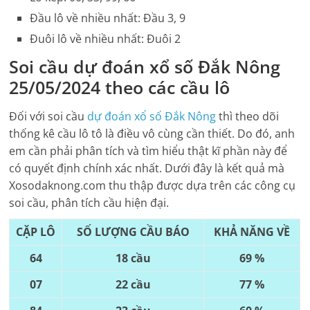
Đầu lô về nhiều nhất: Đầu 3, 9
Đuôi lô về nhiều nhất: Đuôi 2
Soi cầu dự đoán xổ số
Đắk Nông
25/05/2024
theo các cầu lô
Đối với soi cầu
dự đoán xổ số
Đắk Nông
thì theo dõi
thống kê cầu lô tô là điều vô cùng cần thiết. Do đó, anh
em cần phải phân tích và tìm hiểu thật kĩ phần này để
có quyết định chính xác nhất. Dưới đây là kết quả mà
Xosodaknong.com
thu thập được dựa trên các công cụ
soi cầu, phân tích cầu hiện đại.
CẶP LÔ
SỐ LƯỢNG CẦU BÁO
KHẢ NĂNG VỀ
64
18 cầu
69 %
07
22 cầu
77 %