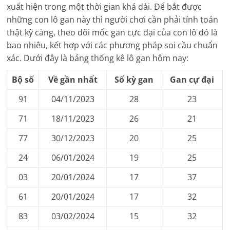
xuất hiện trong một thời gian khá dài. Để bắt được
những con lô gan này thì người chơi cần phải tính toán
thật kỹ càng, theo dõi mốc gan cực đại của con lô đó là
bao nhiêu, kết hợp với các phương pháp soi cầu chuẩn
xác. Dưới đây là bảng thống kê lô gan hôm nay:
Bộ số
Về gần nhất
Số kỳ gan
Gan cự đại
91
04/11/2023
28
23
71
18/11/2023
26
21
77
30/12/2023
20
25
24
06/01/2024
19
25
03
20/01/2024
17
37
61
20/01/2024
17
32
83
03/02/2024
15
32