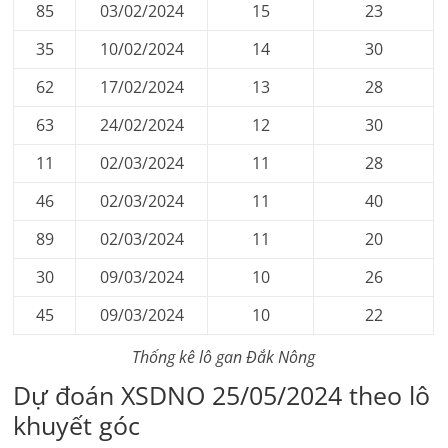
85
03/02/2024
15
23
35
10/02/2024
14
30
62
17/02/2024
13
28
63
24/02/2024
12
30
11
02/03/2024
11
28
46
02/03/2024
11
40
89
02/03/2024
11
20
30
09/03/2024
10
26
45
09/03/2024
10
22
Thống kê lô gan
Đắk Nông
Dự đoán
XSDNO
25/05/2024 theo lô
khuyết góc