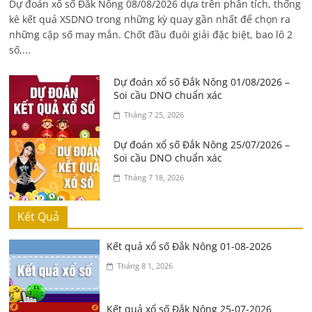
Dự đoán xổ số Đắk Nông 08/08/2026 dựa trên phân tích, thống
kê kết quả XSDNO trong những kỳ quay gần nhất để chọn ra
những cặp số may mắn. Chốt đầu đuôi giải đặc biệt, bao lô 2
số,...
Dự đoán xổ số Đắk Nông 01/08/2026 –
Soi cầu DNO chuẩn xác
Tháng 7 25, 2026
Dự đoán xổ số Đắk Nông 25/07/2026 –
Soi cầu DNO chuẩn xác
Tháng 7 18, 2026
Kết Quả
Kết quả xổ số Đắk Nông 01-08-2026
Tháng 8 1, 2026
Kết quả xổ số Đắk Nông 25-07-2026