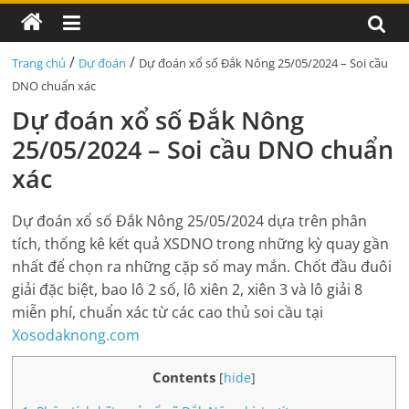
/
/
Trang chủ
Dự đoán
Dự đoán xổ số Đắk Nông 25/05/2024 – Soi cầu
DNO chuẩn xác
Dự đoán xổ số Đắk Nông
25/05/2024 – Soi cầu DNO chuẩn
xác
Dự đoán xổ số
Đắk Nông
25/05/2024
dựa trên phân
tích, thống kê kết quả
XSDNO
trong những kỳ quay gần
nhất để chọn ra những cặp số may mắn. Chốt đầu đuôi
giải đặc biệt, bao lô 2 số, lô xiên 2, xiên 3 và lô giải 8
miễn phí, chuẩn xác từ các cao thủ soi cầu tại
Xosodaknong.com
Contents
[
hide
]