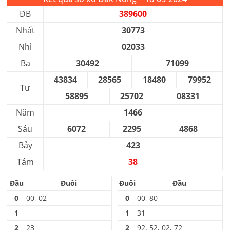
ĐB
389600
Nhất
30773
Nhì
02033
Ba
30492
71099
43834
28565
18480
79952
Tư
58895
25702
08331
Năm
1466
Sáu
6072
2295
4868
Bảy
423
Tám
38
Đầu
Đuôi
Đuôi
Đầu
0
00, 02
0
00, 80
1
1
31
2
23
2
92, 52, 02, 72