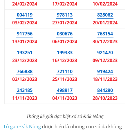
24/02/2024
17/02/2024
10/02/2024
004119
978113
828062
03/02/2024
27/01/2024
20/01/2024
917756
030676
768154
13/01/2024
06/01/2024
30/12/2023
193251
199333
921470
23/12/2023
16/12/2023
09/12/2023
766838
721110
919424
02/12/2023
25/11/2023
18/11/2023
243185
498917
844290
11/11/2023
04/11/2023
28/10/2023
Thống kê giải đặc biệt xổ số
Đắk Nông
Lô gan
Đắk Nông
được hiểu là những con số đã không